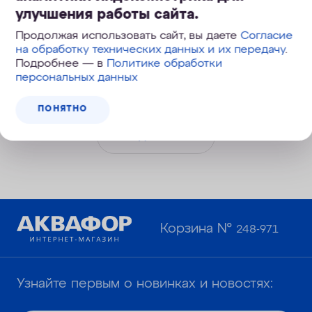
улучшения работы сайта.
Компактная система умягчения и доочистки питьевой воды
для кофейного вендингового автомата или мини-кафе. Защита
Продолжая использовать сайт, вы даете
Согласие
оборудования от накипи.
на обработку технических данных и их передачу
.
Подробнее — в
Политике обработки
29 900
руб.
персональных данных
ПОНЯТНО
ПОД ЗАКАЗ
Корзина №
248-971
Узнайте первым о новинках и новостях: