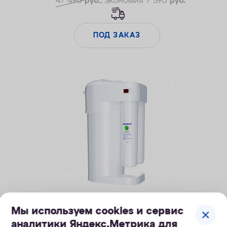
47 490
руб.
, экономия 7 590
руб.
ПОД ЗАКАЗ
Мы используем cookies и сервис
Система очистки воды для кофемашин Extra
Soft
аналитики Яндекс.Метрика для