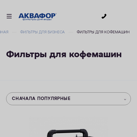
0
ВНАЯ
ФИЛЬТРЫ ДЛЯ БИЗНЕСА
ФИЛЬТРЫ ДЛЯ КОФЕМАШИН
ДЛЯ ПИТЬЕВОЙ ВОДЫ
СМЕННЫЕ МОДУЛИ
Фильтры для кофемашин
ДЛЯ ВАННОЙ
В КОТТЕДЖ
ДЛЯ БИЗНЕСА
АКСЕССУАРЫ
СНАЧАЛА ПОПУЛЯРНЫЕ
АКЦИИ
ДОСТАВКА
УСЛУГИ