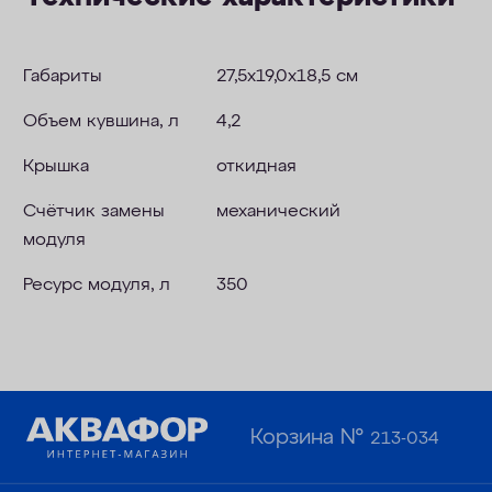
Габариты
27,5x19,0x18,5 см
Объем кувшина, л
4,2
Крышка
откидная
Счётчик замены
механический
модуля
Ресурс модуля, л
350
Корзина №
213-034